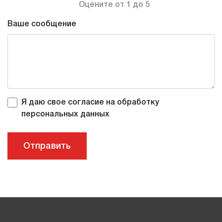
Оцените от 1 до 5
Нижний Новгород
Ваше сообщение
Развлечения
сапборды
Вид
домики
Я даю свое согласие на обработку
персональных данных