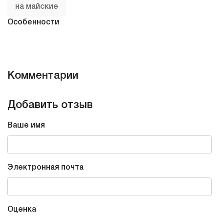
на майские
Особенности
с баней
с завтраками
с бассейном
с беседками
Комментарии
Тип
Добавить отзыв
базы отдыха
Подборки
Ваше имя
с детьми
с семьей
семейный отдых
для пар
Электронная почта
Природа
лес
Оценка
Близко