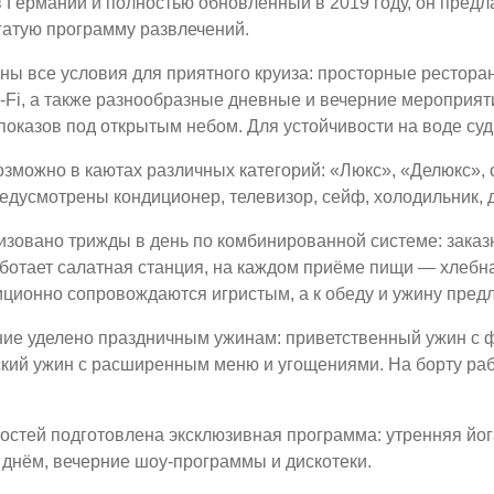
 Германии и полностью обновлённый в 2019 году, он предл
гатую программу развлечений.
ны все условия для приятного круиза: просторные ресторан
-Fi, а также разнообразные дневные и вечерние мероприят
показов под открытым небом. Для устойчивости на воде су
зможно в каютах различных категорий: «Люкс», «Делюкс», 
едусмотрены кондиционер, телевизор, сейф, холодильник, д
изовано трижды в день по комбинированной системе: заказ
аботает салатная станция, на каждом приёме пищи — хлебна
ционно сопровождаются игристым, а к обеду и ужину предла
ие уделено праздничным ужинам: приветственный ужин с ф
ский ужин с расширенным меню и угощениями. На борту раб
остей подготовлена эксклюзивная программа: утренняя йога
 днём, вечерние шоу-программы и дискотеки.