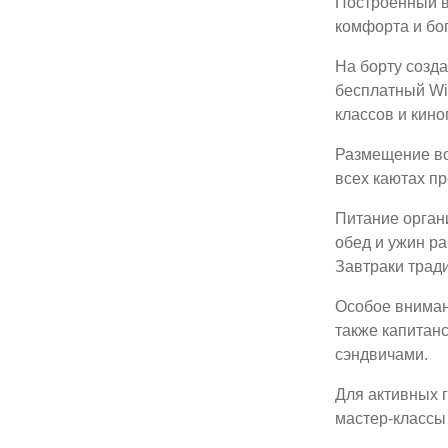
Построенный в
комфорта и бо
На борту созда
бесплатный Wi
классов и кино
Размещение во
всех каютах пр
Питание орган
обед и ужин р
Завтраки тради
Особое вниман
также капитан
сэндвичами.
Для активных г
мастер-классы